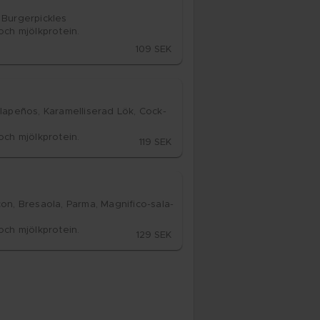
ur­ger­pick­les

och mjölk­pro­te­in.
109 SEK
a­peños, Ka­ra­mel­li­se­rad Lök, Cock­
och mjölk­pro­te­in.
119 SEK
n, Bre­sa­o­la, Par­ma, Mag­ni­fi­co-sa­la­
och mjölk­pro­te­in.
129 SEK