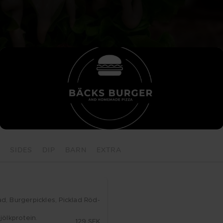
SIDES
DIP
BARN
EXTRA
d, Bur­ger­pick­les, Pick­lad Röd­
lk­pro­te­in.
129 SEK