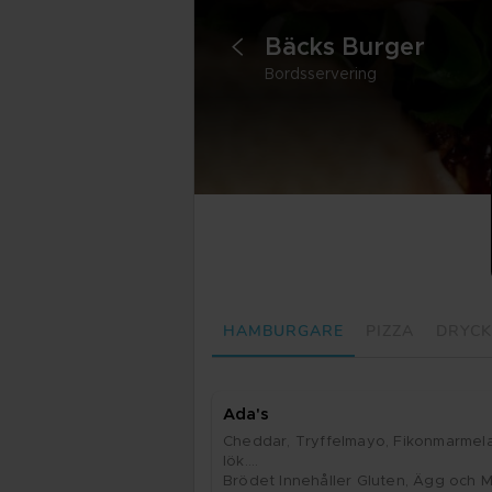
Bäcks Bur­ger
<
Bordsservering
HAMBURGARE
PIZZA
DRYCK
Ada's
Ched­dar, Tryf­fel­mayo, Fi­kon­mar­me­la
lök.

Brö­det In­ne­hål­ler Glu­ten, Ägg och Mjö