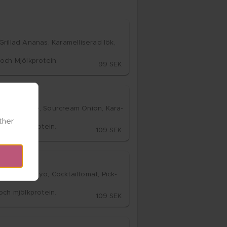
l­lad Ananas, Ka­ra­mel­li­se­rad lök, 
och Mjölk­pro­te­in.
99 SEK
 Jack Chee­se, Sourcream Oni­on, Ka­ra­
her 
och mjölk­pro­te­in.
109 SEK
, Tryf­fel­mayo, Cock­tail­to­mat, Pick­
och mjölk­pro­te­in.
109 SEK