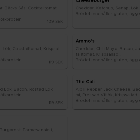
Chee­se­bur­ger
, Bäcks Sås, Cock­tail­to­mat, 
Ched­dar, Ketchup, Se­nap, Lök, B
Brö­det in­ne­hål­ler glu­ten, ägg 
lk­pro­te­in.
109 SEK
Ammo's
ök, Cock­tail­to­mat, Kris­psal­
Ched­dar, Chi­li Mayo, Bacon, Ja­l
tail­to­mat, Kris­psal­lad

lk­pro­te­in.
Brö­det in­ne­hål­ler glu­ten, ägg 
119 SEK
The Cali
­rad Lök, Bacon, Rostad Lök

Ai­o­li, Pep­per Jack Chee­se, Baco
lk­pro­te­in.
mi, Pres­sad Vit­lök, Kris­psal­lad

Brö­det in­ne­hål­ler glu­ten, ägg 
119 SEK
r­garost, Par­me­sa­nai­o­li, 