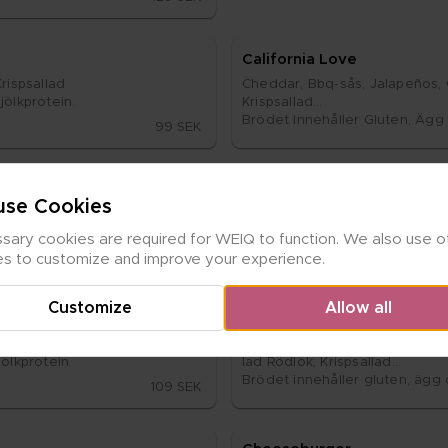
Ca­li­for­nia Love
is­psal­lad

Ched­dar, Bbq-sås, Ja­la­peños, Gri
lk­pro­te­in.
Kris­psal­lad

Brö­det In­ne­hål­ler Glu­ten, Ägg 
99 SEK
Che­e­sy Drip
se Cookies
­nap, Pick­lad Röd­lök.

Ched­dar, Moz­za­rel­la, Pep­per
lk­pro­te­in.
mel­li­se­rad Lök, Kris­psal­lad

ary cookies are required for WEIQ to function. We also use ot
Brö­det in­ne­hål­ler glu­ten, ägg 
109 SEK
es to customize and improve your experience.
Customize
Allow all
Veg­gie Bur­ger
 Pick­lad Röd­lök, Kris­psal­lad

Växt­ba­se­rad Bur­ga­re, Ched­dar
lk­pro­te­in.
lad Röd­lök, Kris­psal­lad

Brö­det in­ne­hål­ler glu­ten, ägg 
109 SEK