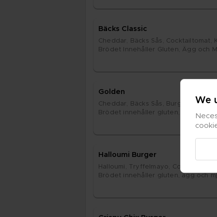
Bäcks Clas­sic
Ched­dar, Bäcks Sås, Cock­tail­to­mat, Kr
Brö­det In­ne­hål­ler Glu­ten, Ägg och Mjö
Gol­den
We u
Ched­dar, Bäcks Sås, Bur­ger­pick­les, Se
Brö­det in­ne­hål­ler glu­ten, ägg och mjö
Necess
cooki
Hal­lou­mi Bur­ger
Hal­lou­mi, Tryf­fel­mayo, Cock­tail­to­mat,
Brö­det in­ne­hål­ler glu­ten, ägg och mjö