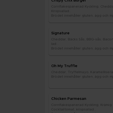
Cris­py Chix Bur­ger
Corn­fla­kespa­ne­rad Kyck­ling, Ched­dar
Kris­psal­lad

Brö­det in­ne­hål­ler glu­ten, ägg och mjö
Sig­na­tu­re
Ched­dar, Bäcks Sås, BBQ-sås, Bacon, L
lad

Brö­det in­ne­hål­ler glu­ten, ägg och mjö
Oh My Truff­le
Ched­dar, Tryf­fel­mayo, Ka­ra­mel­li­se
Brö­det in­ne­hål­ler glu­ten, ägg och mjö
Chic­ken Par­me­san
Corn­fla­kespa­ne­rad Kyck­ling, Krä­mig Bu
Cock­tail­to­mat, kris­psal­lad
