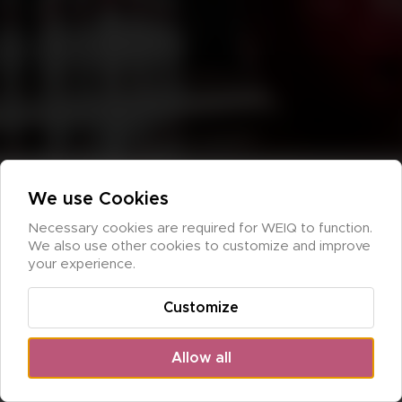
Sim­hall och Ute­bad
Vi le­ve­re­rar din mat till luc­kan i sim­hal­len 
el­ler på mar­ke­rad plats på ute­ba­det!
11:00-16:45
We use Cookies
Necessary cookies are required for WEIQ to function. 
We also use other cookies to customize and improve 
your experience.
Customize
Allow all