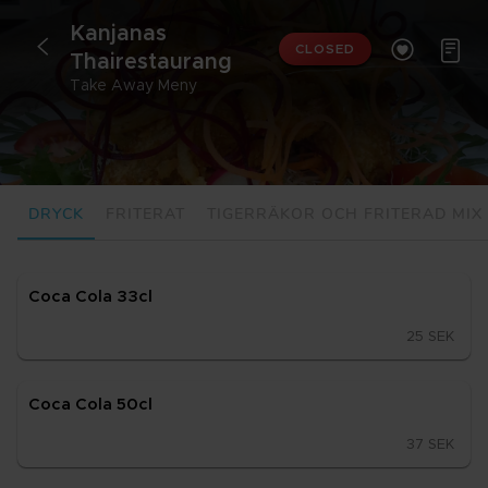
Kan­ja­nas 


<
CLOSED
Thaire­stau­rang
Take Away Meny
DRYCK
FRITERAT
TIGERRÄKOR OCH FRITERAD MIX
Coca Cola 33cl
25 SEK
Coca Cola 50cl
37 SEK