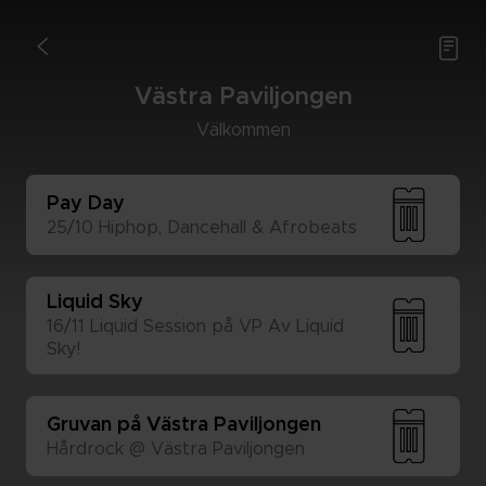

<
Väst­ra Pa­vil­jong­en
Väl­kom­men
Pay Day 
25/10 Hip­hop, Dan­ce­hall & Afro­be­ats
Liquid Sky
16/11 Liquid Ses­sion på VP Av Liquid 
Sky!
Gru­van på Väst­ra Pa­vil­jong­en
Hård­rock @ Väst­ra Pa­vil­jong­en 