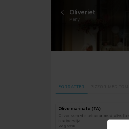
Oli­ve­ri­et
<
Meny
FÖRRÄTTER
PIZZOR MED TO
Oli­ve ma­ri­na­te (TA)
Oli­ver som vi ma­ri­ne­rar med oliv­ol­ja 
blad­per­sil­ja. 

Ve­gansk.