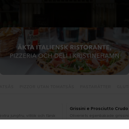
MATSÅS
PIZZOR UTAN TOMATSÅS
PASTARÄTTER
GLUT
Gris­si­ni e Prosciut­to Cru­do
ex­tra jung­fru, vit­lök och färsk 
Oli­ve­ri­ets egen­ba­ka­de gris­si­n
Al­ler­ge­ner: Glu­ten
57 SEK