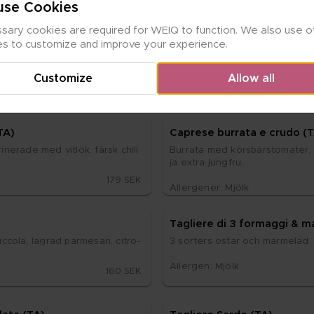
se Cookies
ary cookies are required for WEIQ to function. We also use ot
Bru­schet­te al po­mo­do­ro (
es to customize and improve your experience.
s­si­ni samt pane ca­rasau, tunn­
Gril­lat egen­ba­kat bröd med körs­b
oliv­ol­ja ex­tra jung­fru.

Customize
Allow all
Ve­gansk.

57 SEK
Al­ler­gen: Glu­ten
(TA)
Ca­pre­se bur­ra­ta e cru­do (
­ne­ra­de med vit­lök, färsk chi­li 
Bur­ra­ta med körs­bärsto­ma­ter, lu
ja ex­tra jung­fru.

179 SEK
Al­ler­ge­ner: Mjölk
Tag­li­e­re di 3 for­mag­gi & m
uc­co­la, lag­rad par­me­san, ci­tro­
3 sor­ters os­tar och mar­me­lad. 

Al­ler­gen: Mjölk
160 SEK