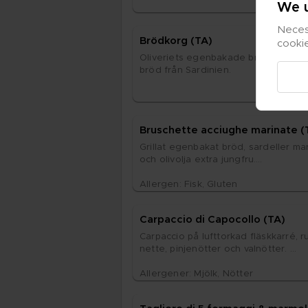
We u
Necess
Bröd­korg (TA)
cooki
Oli­ve­ri­ets egen­ba­ka­de bröd och gri
bröd från Sar­di­ni­en.
Bru­schet­te ac­ci­ug­he ma­ri­na­te 
Gril­lat egen­ba­kat bröd, sar­del­ler ma­ri
och oliv­ol­ja ex­tra jung­fru.

Al­ler­gen: Fisk, Glu­ten
Car­pac­cio di Capocol­lo (TA)
Car­pac­cio på luft­tor­kad fläsk­kar­ré, r
net­te, pin­jenöt­ter och val­nöt­ter. 

Al­ler­ge­ner: Mjölk, Nöt­ter