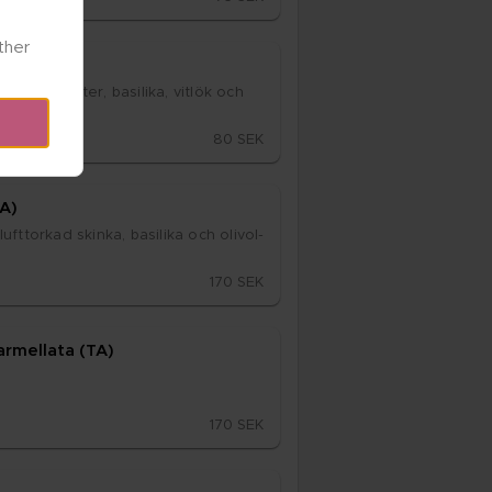
her 
TA)
ärsto­ma­ter, ba­si­li­ka, vit­lök och 
80 SEK
TA)
ft­tor­kad skin­ka, ba­si­li­ka och oliv­ol­
170 SEK
ar­mel­la­ta (TA)
170 SEK