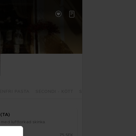


ENFRI PASTA
SECONDI - KÖTT
SALLADER
DESSERT
 (TA)
i med luft­tor­kad skin­ka. 

75 SEK